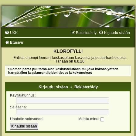
UKK
Rekisteröidy
Kirjaudu sisään
Etusivu
KLOROFYLLI
Entistä ehompi foorumi keskusteluun kasveista ja puutarhanhoidosta
Tänään on 8.8.26
Suomen paras puutarha-alan keskustelufoorumi, joka kokoaa yhteen
harrastajien ja asiantuntijoiden tiedot ja kokemukset
Kirjaudu sisään
•
Rekisteröidy
Käyttäjätunnus:
Salasana:
Unohdin salasanani
Muista minut