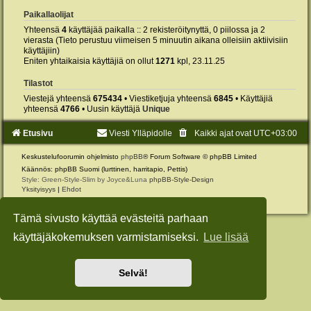
Paikallaolijat
Yhteensä
4
käyttäjää paikalla :: 2 rekisteröitynyttä, 0 piilossa ja 2
vierasta (Tieto perustuu viimeisen 5 minuutin aikana olleisiin aktiivisiin
käyttäjiin)
Eniten yhtaikaisia käyttäjiä on ollut
1271
kpl, 23.11.25
Tilastot
Viestejä yhteensä
675434
• Viestiketjuja yhteensä
6845
• Käyttäjiä
yhteensä
4766
• Uusin käyttäjä
Unique
Etusivu
Viesti Ylläpidolle
Kaikki ajat ovat
UTC+03:00
Keskustelufoorumin ohjelmisto
phpBB
® Forum Software © phpBB Limited
Käännös: phpBB Suomi (lurttinen, harritapio, Pettis)
Style: Green-Style-Slim by Joyce&Luna
phpBB-Style-Design
Yksityisyys
|
Ehdot
Tämä sivusto käyttää evästeitä parhaan
käyttäjäkokemuksen varmistamiseksi.
Lue lisää
Selvä!