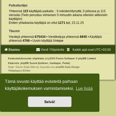
Paikallaolijat
Yhteensä
115
käyttäjää paikalla :: 0 rekisteröitynyttä, 0 piilossa ja 115
vierasta (Tieto perustuu viimeisen 5 minuutin aikana olleisiin aktiivisiin
käyttäjiin)
Eniten yhtaikaisia käyttäjiä on ollut
1271
kpl, 23.11.25
Tilastot
Viestejä yhteensä
675434
• Viestiketjuja yhteensä
6845
• Käyttäjiä
yhteensä
4766
• Uusin käyttäjä
Unique
Etusivu
Viesti Ylläpidolle
Kaikki ajat ovat
UTC+03:00
Keskustelufoorumin ohjelmisto
phpBB
® Forum Software © phpBB Limited
Käännös: phpBB Suomi (lurttinen, harritapio, Pettis)
Style: Green-Style-Slim by Joyce&Luna
phpBB-Style-Design
Yksityisyys
|
Ehdot
Tämä sivusto käyttää evästeitä parhaan
käyttäjäkokemuksen varmistamiseksi.
Lue lisää
Selvä!