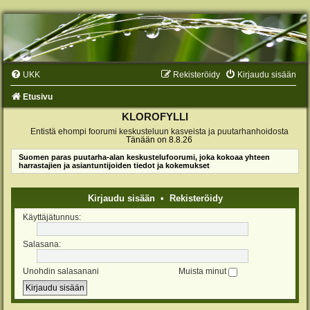
UKK
Rekisteröidy
Kirjaudu sisään
Etusivu
KLOROFYLLI
Entistä ehompi foorumi keskusteluun kasveista ja puutarhanhoidosta
Tänään on 8.8.26
Suomen paras puutarha-alan keskustelufoorumi, joka kokoaa yhteen
harrastajien ja asiantuntijoiden tiedot ja kokemukset
Kirjaudu sisään
•
Rekisteröidy
Käyttäjätunnus:
Salasana:
Unohdin salasanani
Muista minut