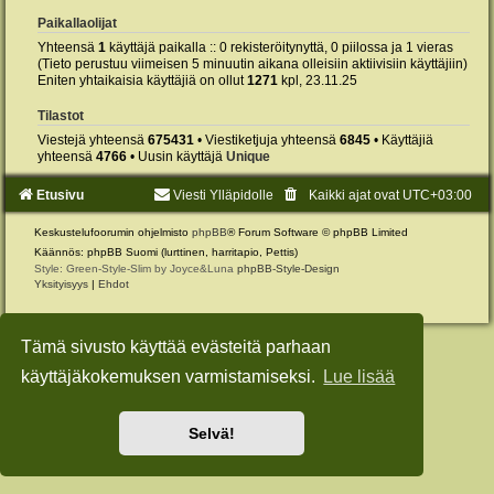
Paikallaolijat
Yhteensä
1
käyttäjä paikalla :: 0 rekisteröitynyttä, 0 piilossa ja 1 vieras
(Tieto perustuu viimeisen 5 minuutin aikana olleisiin aktiivisiin käyttäjiin)
Eniten yhtaikaisia käyttäjiä on ollut
1271
kpl, 23.11.25
Tilastot
Viestejä yhteensä
675431
• Viestiketjuja yhteensä
6845
• Käyttäjiä
yhteensä
4766
• Uusin käyttäjä
Unique
Etusivu
Viesti Ylläpidolle
Kaikki ajat ovat
UTC+03:00
Keskustelufoorumin ohjelmisto
phpBB
® Forum Software © phpBB Limited
Käännös: phpBB Suomi (lurttinen, harritapio, Pettis)
Style: Green-Style-Slim by Joyce&Luna
phpBB-Style-Design
Yksityisyys
|
Ehdot
Tämä sivusto käyttää evästeitä parhaan
käyttäjäkokemuksen varmistamiseksi.
Lue lisää
Selvä!