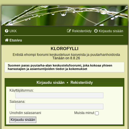
UKK
Rekisteröidy
Kirjaudu sisään
Etusivu
KLOROFYLLI
Entistä ehompi foorumi keskusteluun kasveista ja puutarhanhoidosta
Tänään on 8.8.26
Suomen paras puutarha-alan keskustelufoorumi, joka kokoaa yhteen
harrastajien ja asiantuntijoiden tiedot ja kokemukset
Kirjaudu sisään
•
Rekisteröidy
Käyttäjätunnus:
Salasana:
Unohdin salasanani
Muista minut