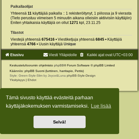
Paikallaolijat
Yhteensä
11
käyttäjää paikalla :: 1 rekisteröitynyt, 1 piilossa ja 9 vierasta
(Tieto perustuu viimeisen 5 minuutin aikana olleisiin aktiivisiin käyttäjiin)
Eniten yhtaikaisia käyttäjiä on ollut
1271
kpl, 23.11.25
Tilastot
Viestejä yhteensä
675416
• Viestiketjuja yhteensä
6845
• Käyttäjiä
yhteensä
4766
• Uusin käyttäjä
Unique
Etusivu
Viesti Ylläpidolle
Kaikki ajat ovat
UTC+03:00
Keskustelufoorumin ohjelmisto
phpBB
® Forum Software © phpBB Limited
Käännös: phpBB Suomi (lurttinen, harritapio, Pettis)
Style: Green-Style-Slim by Joyce&Luna
phpBB-Style-Design
Yksityisyys
|
Ehdot
Tämä sivusto käyttää evästeitä parhaan
käyttäjäkokemuksen varmistamiseksi.
Lue lisää
Selvä!