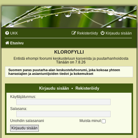
UKK
Rekisteröidy
Kirjaudu sisään
Etusivu
KLOROFYLLI
Entistä ehompi foorumi keskusteluun kasveista ja puutarhanhoidosta
Tänään on 7.8.26
Suomen paras puutarha-alan keskustelufoorumi, joka kokoaa yhteen
harrastajien ja asiantuntijoiden tiedot ja kokemukset
Kirjaudu sisään
•
Rekisteröidy
Käyttäjätunnus:
Salasana:
Unohdin salasanani
Muista minut