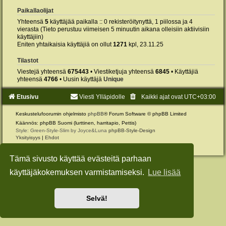
Paikallaolijat
Yhteensä
5
käyttäjää paikalla :: 0 rekisteröitynyttä, 1 piilossa ja 4
vierasta (Tieto perustuu viimeisen 5 minuutin aikana olleisiin aktiivisiin
käyttäjiin)
Eniten yhtaikaisia käyttäjiä on ollut
1271
kpl, 23.11.25
Tilastot
Viestejä yhteensä
675443
• Viestiketjuja yhteensä
6845
• Käyttäjiä
yhteensä
4766
• Uusin käyttäjä
Unique
Etusivu
Viesti Ylläpidolle
Kaikki ajat ovat
UTC+03:00
Keskustelufoorumin ohjelmisto
phpBB
® Forum Software © phpBB Limited
Käännös: phpBB Suomi (lurttinen, harritapio, Pettis)
Style: Green-Style-Slim by Joyce&Luna
phpBB-Style-Design
Yksityisyys
|
Ehdot
Tämä sivusto käyttää evästeitä parhaan
käyttäjäkokemuksen varmistamiseksi.
Lue lisää
Selvä!