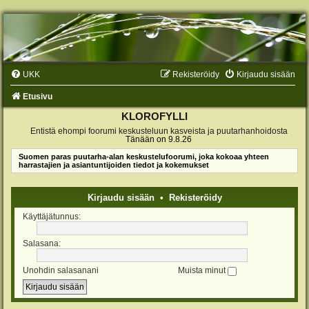
UKK
Rekisteröidy
Kirjaudu sisään
Etusivu
KLOROFYLLI
Entistä ehompi foorumi keskusteluun kasveista ja puutarhanhoidosta
Tänään on 9.8.26
Suomen paras puutarha-alan keskustelufoorumi, joka kokoaa yhteen
harrastajien ja asiantuntijoiden tiedot ja kokemukset
Kirjaudu sisään
•
Rekisteröidy
Käyttäjätunnus:
Salasana:
Unohdin salasanani
Muista minut