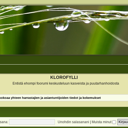
KLOROFYLLI
Entistä ehompi foorumi keskusteluun kasveista ja puutarhanhoidosta
koaa yhteen harrastajien ja asiantuntijoiden tiedot ja kokemukset
sana:
Unohdin salasanani
|
Muista minut