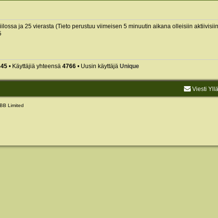
piilossa ja 25 vierasta (Tieto perustuu viimeisen 5 minuutin aikana olleisiin aktiivisiin
5
845
• Käyttäjiä yhteensä
4766
• Uusin käyttäjä
Unique
Viesti Yll
BB Limited