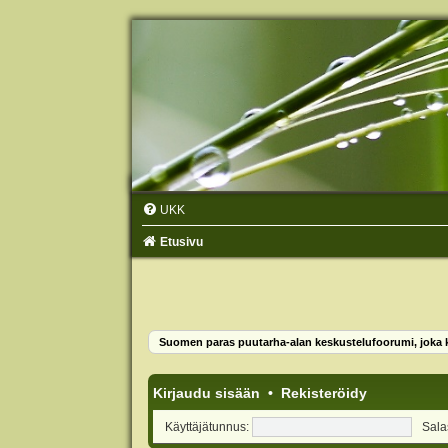
UKK
Etusivu
Suomen paras puutarha-alan keskustelufoorumi, joka ko
Kirjaudu sisään
•
Rekisteröidy
Käyttäjätunnus:
Sala