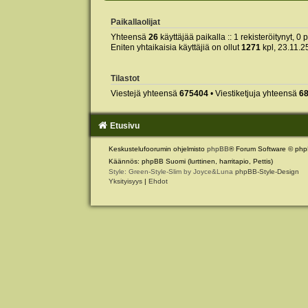
Paikallaolijat
Yhteensä
26
käyttäjää paikalla :: 1 rekisteröitynyt, 0 
Eniten yhtaikaisia käyttäjiä on ollut
1271
kpl, 23.11.2
Tilastot
Viestejä yhteensä
675404
• Viestiketjuja yhteensä
6
Etusivu
Keskustelufoorumin ohjelmisto
phpBB
® Forum Software © php
Käännös: phpBB Suomi (lurttinen, harritapio, Pettis)
Style: Green-Style-Slim by Joyce&Luna
phpBB-Style-Design
Yksityisyys
|
Ehdot