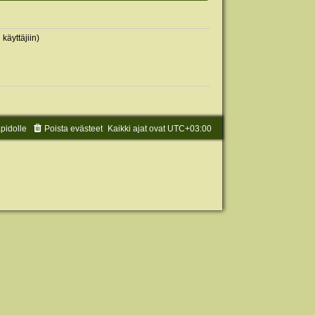
 käyttäjiin)
äpidolle
Poista evästeet
Kaikki ajat ovat
UTC+03:00