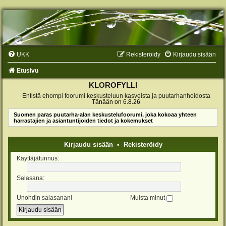
UKK
Rekisteröidy
Kirjaudu sisään
Etusivu
KLOROFYLLI
Entistä ehompi foorumi keskusteluun kasveista ja puutarhanhoidosta
Tänään on 6.8.26
Suomen paras puutarha-alan keskustelufoorumi, joka kokoaa yhteen
harrastajien ja asiantuntijoiden tiedot ja kokemukset
Kirjaudu sisään
•
Rekisteröidy
Käyttäjätunnus:
Salasana:
Unohdin salasanani
Muista minut