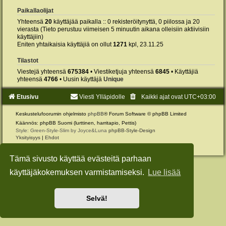
Paikallaolijat
Yhteensä
20
käyttäjää paikalla :: 0 rekisteröitynyttä, 0 piilossa ja 20
vierasta (Tieto perustuu viimeisen 5 minuutin aikana olleisiin aktiivisiin
käyttäjiin)
Eniten yhtaikaisia käyttäjiä on ollut
1271
kpl, 23.11.25
Tilastot
Viestejä yhteensä
675384
• Viestiketjuja yhteensä
6845
• Käyttäjiä
yhteensä
4766
• Uusin käyttäjä
Unique
Etusivu
Viesti Ylläpidolle
Kaikki ajat ovat
UTC+03:00
Keskustelufoorumin ohjelmisto
phpBB
® Forum Software © phpBB Limited
Käännös: phpBB Suomi (lurttinen, harritapio, Pettis)
Style: Green-Style-Slim by Joyce&Luna
phpBB-Style-Design
Yksityisyys
|
Ehdot
Tämä sivusto käyttää evästeitä parhaan
käyttäjäkokemuksen varmistamiseksi.
Lue lisää
Selvä!