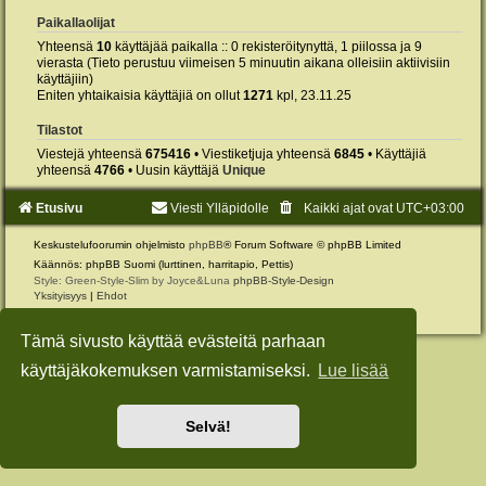
Paikallaolijat
Yhteensä
10
käyttäjää paikalla :: 0 rekisteröitynyttä, 1 piilossa ja 9
vierasta (Tieto perustuu viimeisen 5 minuutin aikana olleisiin aktiivisiin
käyttäjiin)
Eniten yhtaikaisia käyttäjiä on ollut
1271
kpl, 23.11.25
Tilastot
Viestejä yhteensä
675416
• Viestiketjuja yhteensä
6845
• Käyttäjiä
yhteensä
4766
• Uusin käyttäjä
Unique
Etusivu
Viesti Ylläpidolle
Kaikki ajat ovat
UTC+03:00
Keskustelufoorumin ohjelmisto
phpBB
® Forum Software © phpBB Limited
Käännös: phpBB Suomi (lurttinen, harritapio, Pettis)
Style: Green-Style-Slim by Joyce&Luna
phpBB-Style-Design
Yksityisyys
|
Ehdot
Tämä sivusto käyttää evästeitä parhaan
käyttäjäkokemuksen varmistamiseksi.
Lue lisää
Selvä!