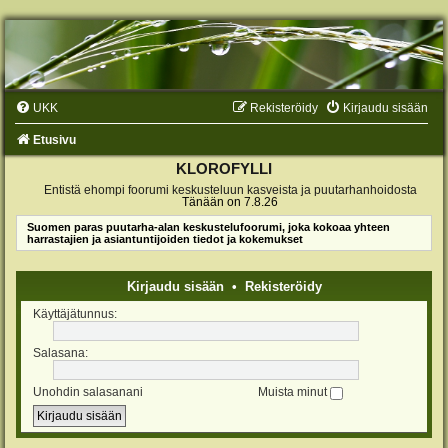
UKK
Rekisteröidy
Kirjaudu sisään
Etusivu
KLOROFYLLI
Entistä ehompi foorumi keskusteluun kasveista ja puutarhanhoidosta
Tänään on 7.8.26
Suomen paras puutarha-alan keskustelufoorumi, joka kokoaa yhteen
harrastajien ja asiantuntijoiden tiedot ja kokemukset
Kirjaudu sisään
•
Rekisteröidy
Käyttäjätunnus:
Salasana:
Unohdin salasanani
Muista minut