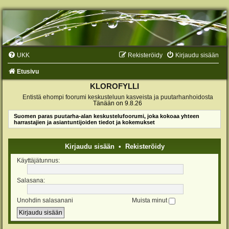
UKK
Rekisteröidy
Kirjaudu sisään
Etusivu
KLOROFYLLI
Entistä ehompi foorumi keskusteluun kasveista ja puutarhanhoidosta
Tänään on 9.8.26
Suomen paras puutarha-alan keskustelufoorumi, joka kokoaa yhteen
harrastajien ja asiantuntijoiden tiedot ja kokemukset
Kirjaudu sisään
•
Rekisteröidy
Käyttäjätunnus:
Salasana:
Unohdin salasanani
Muista minut