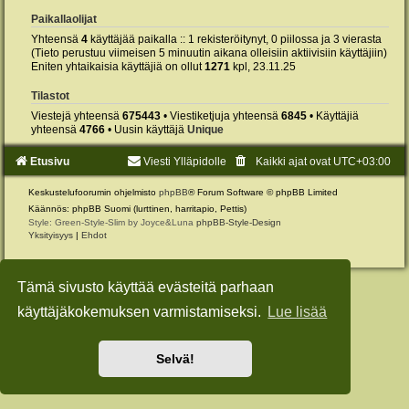
Paikallaolijat
Yhteensä
4
käyttäjää paikalla :: 1 rekisteröitynyt, 0 piilossa ja 3 vierasta
(Tieto perustuu viimeisen 5 minuutin aikana olleisiin aktiivisiin käyttäjiin)
Eniten yhtaikaisia käyttäjiä on ollut
1271
kpl, 23.11.25
Tilastot
Viestejä yhteensä
675443
• Viestiketjuja yhteensä
6845
• Käyttäjiä
yhteensä
4766
• Uusin käyttäjä
Unique
Etusivu
Viesti Ylläpidolle
Kaikki ajat ovat
UTC+03:00
Keskustelufoorumin ohjelmisto
phpBB
® Forum Software © phpBB Limited
Käännös: phpBB Suomi (lurttinen, harritapio, Pettis)
Style: Green-Style-Slim by Joyce&Luna
phpBB-Style-Design
Yksityisyys
|
Ehdot
Tämä sivusto käyttää evästeitä parhaan
käyttäjäkokemuksen varmistamiseksi.
Lue lisää
Selvä!