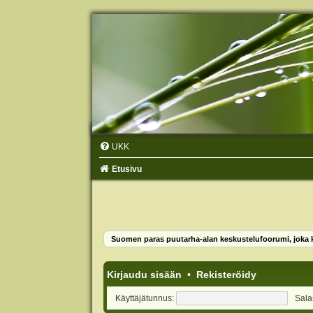
UKK
Etusivu
Suomen paras puutarha-alan keskustelufoorumi, joka ko
Kirjaudu sisään
•
Rekisteröidy
Käyttäjätunnus:
Sala