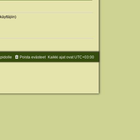
käyttäjiin)
äpidolle
Poista evästeet
Kaikki ajat ovat
UTC+03:00