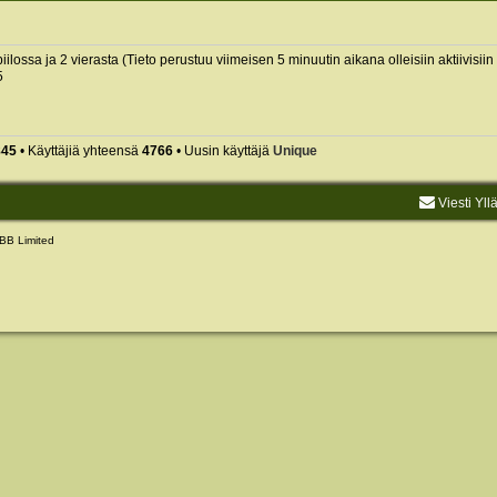
piilossa ja 2 vierasta (Tieto perustuu viimeisen 5 minuutin aikana olleisiin aktiivisiin 
5
845
• Käyttäjiä yhteensä
4766
• Uusin käyttäjä
Unique
Viesti Yll
BB Limited