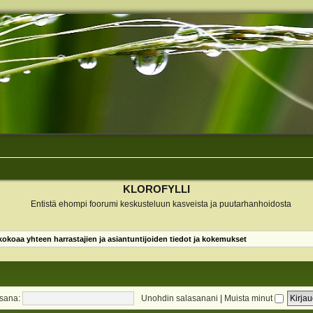
KLOROFYLLI
Entistä ehompi foorumi keskusteluun kasveista ja puutarhanhoidosta
koaa yhteen harrastajien ja asiantuntijoiden tiedot ja kokemukset
sana:
Unohdin salasanani
|
Muista minut