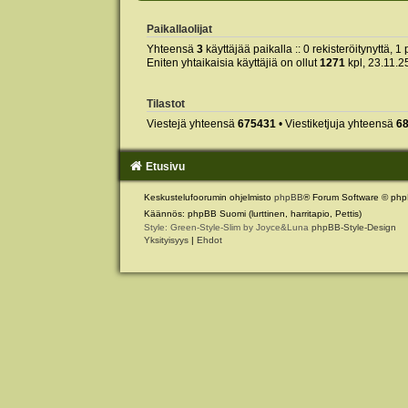
Paikallaolijat
Yhteensä
3
käyttäjää paikalla :: 0 rekisteröitynyttä, 1 
Eniten yhtaikaisia käyttäjiä on ollut
1271
kpl, 23.11.2
Tilastot
Viestejä yhteensä
675431
• Viestiketjuja yhteensä
6
Etusivu
Keskustelufoorumin ohjelmisto
phpBB
® Forum Software © php
Käännös: phpBB Suomi (lurttinen, harritapio, Pettis)
Style: Green-Style-Slim by Joyce&Luna
phpBB-Style-Design
Yksityisyys
|
Ehdot