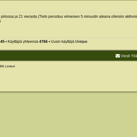
0 piilossa ja 21 vierasta (Tieto perustuu viimeisen 5 minuutin aikana olleisiin aktiivisi
5
845
• Käyttäjiä yhteensä
4766
• Uusin käyttäjä
Unique
Viesti Yll
BB Limited