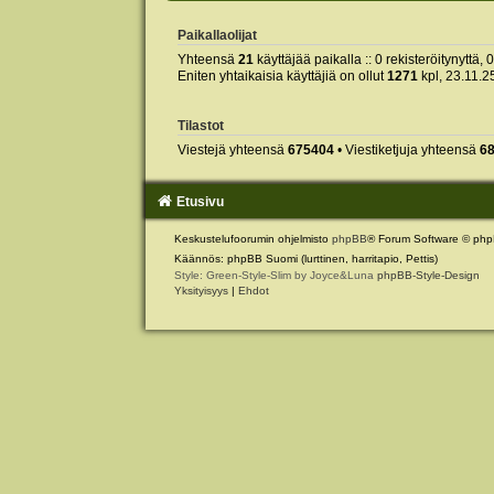
Paikallaolijat
Yhteensä
21
käyttäjää paikalla :: 0 rekisteröitynyttä, 
Eniten yhtaikaisia käyttäjiä on ollut
1271
kpl, 23.11.2
Tilastot
Viestejä yhteensä
675404
• Viestiketjuja yhteensä
6
Etusivu
Keskustelufoorumin ohjelmisto
phpBB
® Forum Software © php
Käännös: phpBB Suomi (lurttinen, harritapio, Pettis)
Style: Green-Style-Slim by Joyce&Luna
phpBB-Style-Design
Yksityisyys
|
Ehdot