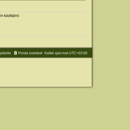
in käyttäjiin)
äpidolle
Poista evästeet
Kaikki ajat ovat
UTC+03:00