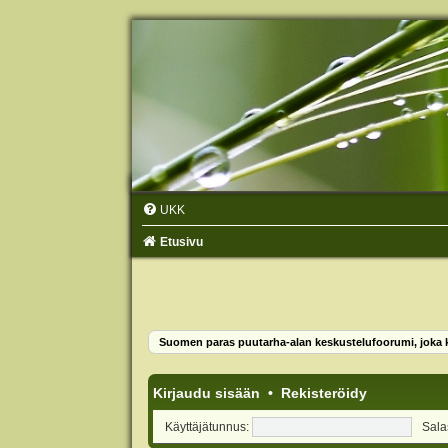
UKK
Etusivu
Suomen paras puutarha-alan keskustelufoorumi, joka ko
Kirjaudu sisään
•
Rekisteröidy
Käyttäjätunnus:
Sala