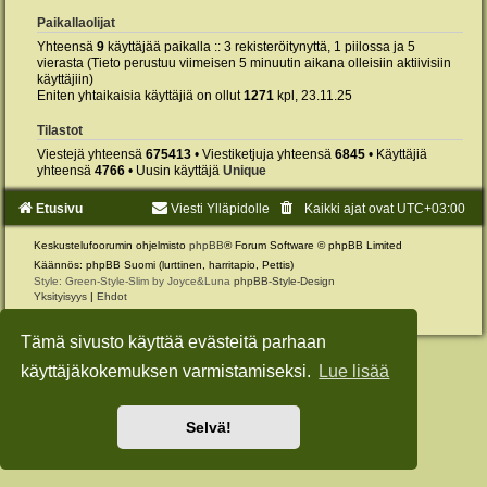
Paikallaolijat
Yhteensä
9
käyttäjää paikalla :: 3 rekisteröitynyttä, 1 piilossa ja 5
vierasta (Tieto perustuu viimeisen 5 minuutin aikana olleisiin aktiivisiin
käyttäjiin)
Eniten yhtaikaisia käyttäjiä on ollut
1271
kpl, 23.11.25
Tilastot
Viestejä yhteensä
675413
• Viestiketjuja yhteensä
6845
• Käyttäjiä
yhteensä
4766
• Uusin käyttäjä
Unique
Etusivu
Viesti Ylläpidolle
Kaikki ajat ovat
UTC+03:00
Keskustelufoorumin ohjelmisto
phpBB
® Forum Software © phpBB Limited
Käännös: phpBB Suomi (lurttinen, harritapio, Pettis)
Style: Green-Style-Slim by Joyce&Luna
phpBB-Style-Design
Yksityisyys
|
Ehdot
Tämä sivusto käyttää evästeitä parhaan
käyttäjäkokemuksen varmistamiseksi.
Lue lisää
Selvä!