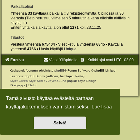
Paikallaolijat
Yhteensä
33
käyttäjää paikalla :: 3 rekisteröitynyttä, 0 piilossa ja 30
vierasta (Tieto perustuu viimeisen 5 minuutin aikana olleisiin aktiivisiin
käyttäjiin)
Eniten yhtaikaisia käyttäjiä on ollut
1271
kpl, 23.11.25
Tilastot
Viestejä yhteensä
675404
• Viestiketjuja yhteensä
6845
• Käyttäjiä
yhteensä
4766
• Uusin käyttäjä
Unique
Etusivu
Viesti Ylläpidolle
Kaikki ajat ovat
UTC+03:00
Keskustelufoorumin ohjelmisto
phpBB
® Forum Software © phpBB Limited
Käännös: phpBB Suomi (lurttinen, harritapio, Pettis)
Style: Green-Style-Slim by Joyce&Luna
phpBB-Style-Design
Yksityisyys
|
Ehdot
Tämä sivusto käyttää evästeitä parhaan
käyttäjäkokemuksen varmistamiseksi.
Lue lisää
Selvä!