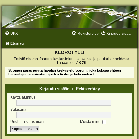
UKK
Rekisteröidy
Kirjaudu sisään
Etusivu
KLOROFYLLI
Entistä ehompi foorumi keskusteluun kasveista ja puutarhanhoidosta
Tänään on 7.8.26
Suomen paras puutarha-alan keskustelufoorumi, joka kokoaa yhteen
harrastajien ja asiantuntijoiden tiedot ja kokemukset
Kirjaudu sisään
•
Rekisteröidy
Käyttäjätunnus:
Salasana:
Unohdin salasanani
Muista minut