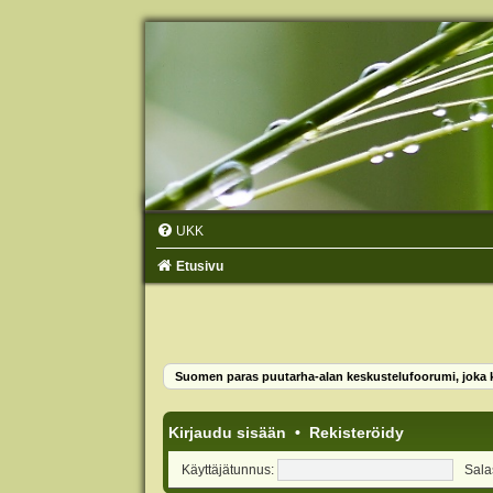
UKK
Etusivu
Suomen paras puutarha-alan keskustelufoorumi, joka ko
Kirjaudu sisään
•
Rekisteröidy
Käyttäjätunnus:
Sala