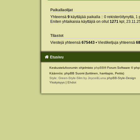
Paikallaolijat
Yhteensä
9
käyttäjää paikalla :: 0 rekisteröitynyttä, 1 
Eniten yhtaikaisia käyttäjiä on ollut
1271
kpl, 23.11.2
Tilastot
Viestejä yhteensä
675443
• Viestiketjuja yhteensä
6
Etusivu
Keskustelufoorumin ohjelmisto
phpBB
® Forum Software © php
Käännös: phpBB Suomi (lurttinen, harritapio, Pettis)
Style: Green-Style-Slim by Joyce&Luna
phpBB-Style-Design
Yksityisyys
|
Ehdot