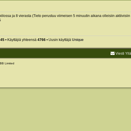
piilossa ja 8 vierasta (Tieto perustuu viimeisen 5 minuutin aikana olleisiin aktiivisiin 
5
845
• Käyttäjiä yhteensä
4766
• Uusin käyttäjä
Unique
Viesti Yll
BB Limited