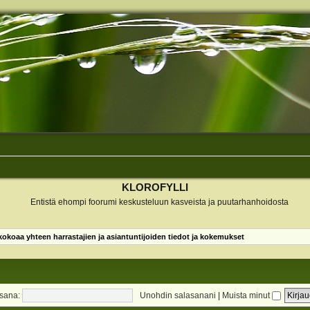
KLOROFYLLI
Entistä ehompi foorumi keskusteluun kasveista ja puutarhanhoidosta
koaa yhteen harrastajien ja asiantuntijoiden tiedot ja kokemukset
sana:
Unohdin salasanani
|
Muista minut