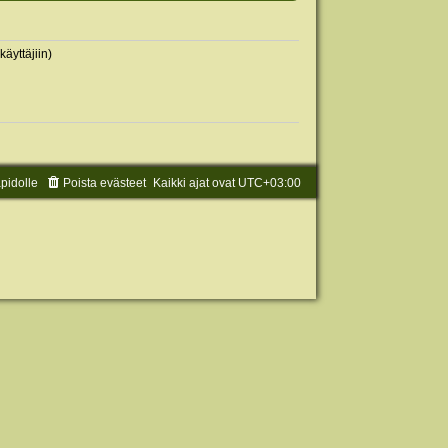
käyttäjiin)
äpidolle
Poista evästeet
Kaikki ajat ovat
UTC+03:00