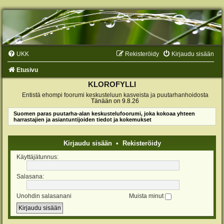
UKK
Rekisteröidy
Kirjaudu sisään
Etusivu
KLOROFYLLI
Entistä ehompi foorumi keskusteluun kasveista ja puutarhanhoidosta
Tänään on 9.8.26
Suomen paras puutarha-alan keskustelufoorumi, joka kokoaa yhteen
harrastajien ja asiantuntijoiden tiedot ja kokemukset
Kirjaudu sisään
•
Rekisteröidy
Käyttäjätunnus:
Salasana:
Unohdin salasanani
Muista minut