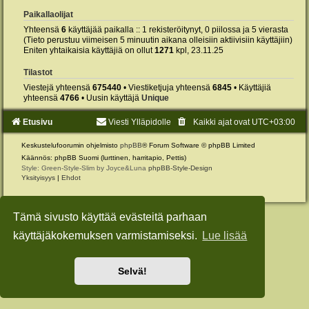
Paikallaolijat
Yhteensä
6
käyttäjää paikalla :: 1 rekisteröitynyt, 0 piilossa ja 5 vierasta
(Tieto perustuu viimeisen 5 minuutin aikana olleisiin aktiivisiin käyttäjiin)
Eniten yhtaikaisia käyttäjiä on ollut
1271
kpl, 23.11.25
Tilastot
Viestejä yhteensä
675440
• Viestiketjuja yhteensä
6845
• Käyttäjiä
yhteensä
4766
• Uusin käyttäjä
Unique
Etusivu
Viesti Ylläpidolle
Kaikki ajat ovat
UTC+03:00
Keskustelufoorumin ohjelmisto
phpBB
® Forum Software © phpBB Limited
Käännös: phpBB Suomi (lurttinen, harritapio, Pettis)
Style: Green-Style-Slim by Joyce&Luna
phpBB-Style-Design
Yksityisyys
|
Ehdot
Tämä sivusto käyttää evästeitä parhaan
käyttäjäkokemuksen varmistamiseksi.
Lue lisää
Selvä!