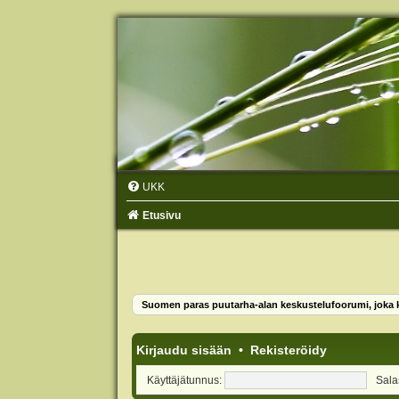
UKK
Etusivu
Suomen paras puutarha-alan keskustelufoorumi, joka ko
Kirjaudu sisään
•
Rekisteröidy
Käyttäjätunnus:
Sala