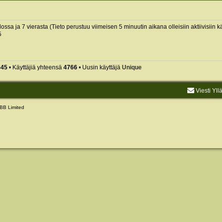
ilossa ja 7 vierasta (Tieto perustuu viimeisen 5 minuutin aikana olleisiin aktiivisiin kä
5
845
• Käyttäjiä yhteensä
4766
• Uusin käyttäjä
Unique
Viesti Yll
BB Limited