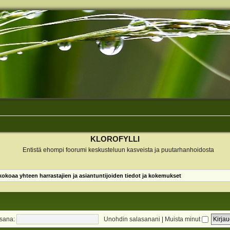
KLOROFYLLI
Entistä ehompi foorumi keskusteluun kasveista ja puutarhanhoidosta
koaa yhteen harrastajien ja asiantuntijoiden tiedot ja kokemukset
sana:
Unohdin salasanani
|
Muista minut