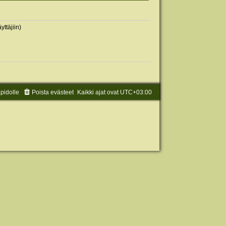
yttäjiin)
äpidolle
Poista evästeet
Kaikki ajat ovat
UTC+03:00