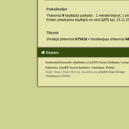
Paikallaolijat
Yhteensä
9
käyttäjää paikalla :: 1 rekisteröitynyt, 1 pi
Eniten yhtaikaisia käyttäjiä on ollut
1271
kpl, 23.11.2
Tilastot
Viestejä yhteensä
675416
• Viestiketjuja yhteensä
6
Etusivu
Keskustelufoorumin ohjelmisto
phpBB
® Forum Software © php
Käännös: phpBB Suomi (lurttinen, harritapio, Pettis)
Style: Green-Style-Slim by Joyce&Luna
phpBB-Style-Design
Yksityisyys
|
Ehdot