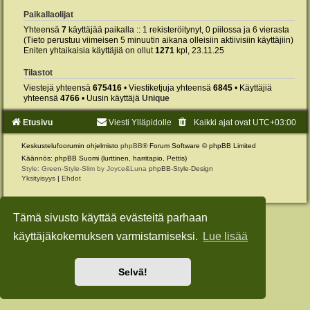
Paikallaolijat
Yhteensä
7
käyttäjää paikalla :: 1 rekisteröitynyt, 0 piilossa ja 6 vierasta
(Tieto perustuu viimeisen 5 minuutin aikana olleisiin aktiivisiin käyttäjiin)
Eniten yhtaikaisia käyttäjiä on ollut
1271
kpl, 23.11.25
Tilastot
Viestejä yhteensä
675416
• Viestiketjuja yhteensä
6845
• Käyttäjiä
yhteensä
4766
• Uusin käyttäjä
Unique
Etusivu
Viesti Ylläpidolle
Kaikki ajat ovat
UTC+03:00
Keskustelufoorumin ohjelmisto
phpBB
® Forum Software © phpBB Limited
Käännös: phpBB Suomi (lurttinen, harritapio, Pettis)
Style: Green-Style-Slim by Joyce&Luna
phpBB-Style-Design
Yksityisyys
|
Ehdot
Tämä sivusto käyttää evästeitä parhaan
käyttäjäkokemuksen varmistamiseksi.
Lue lisää
Selvä!