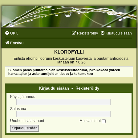
UKK
Rekisteröidy
Kirjaudu sisään
Etusivu
KLOROFYLLI
Entistä ehompi foorumi keskusteluun kasveista ja puutarhanhoidosta
Tänään on 7.8.26
Suomen paras puutarha-alan keskustelufoorumi, joka kokoaa yhteen
harrastajien ja asiantuntijoiden tiedot ja kokemukset
Kirjaudu sisään
•
Rekisteröidy
Käyttäjätunnus:
Salasana:
Unohdin salasanani
Muista minut