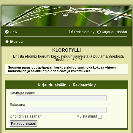
UKK
Rekisteröidy
Kirjaudu sisään
Etusivu
KLOROFYLLI
Entistä ehompi foorumi keskusteluun kasveista ja puutarhanhoidosta
Tänään on 6.8.26
Suomen paras puutarha-alan keskustelufoorumi, joka kokoaa yhteen
harrastajien ja asiantuntijoiden tiedot ja kokemukset
Kirjaudu sisään
•
Rekisteröidy
Käyttäjätunnus:
Salasana:
Unohdin salasanani
Muista minut