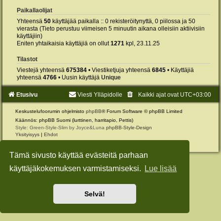
Paikallaolijat
Yhteensä
50
käyttäjää paikalla :: 0 rekisteröitynyttä, 0 piilossa ja 50
vierasta (Tieto perustuu viimeisen 5 minuutin aikana olleisiin aktiivisiin
käyttäjiin)
Eniten yhtaikaisia käyttäjiä on ollut
1271
kpl, 23.11.25
Tilastot
Viestejä yhteensä
675384
• Viestiketjuja yhteensä
6845
• Käyttäjiä
yhteensä
4766
• Uusin käyttäjä
Unique
Etusivu
Viesti Ylläpidolle
Kaikki ajat ovat
UTC+03:00
Keskustelufoorumin ohjelmisto
phpBB
® Forum Software © phpBB Limited
Käännös: phpBB Suomi (lurttinen, harritapio, Pettis)
Style: Green-Style-Slim by Joyce&Luna
phpBB-Style-Design
Yksityisyys
|
Ehdot
Tämä sivusto käyttää evästeitä parhaan
käyttäjäkokemuksen varmistamiseksi.
Lue lisää
Selvä!