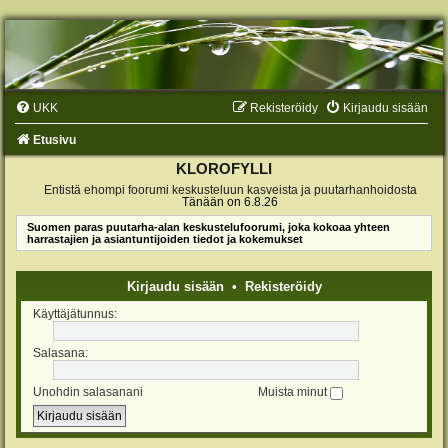
UKK
Rekisteröidy
Kirjaudu sisään
Etusivu
KLOROFYLLI
Entistä ehompi foorumi keskusteluun kasveista ja puutarhanhoidosta
Tänään on 6.8.26
Suomen paras puutarha-alan keskustelufoorumi, joka kokoaa yhteen
harrastajien ja asiantuntijoiden tiedot ja kokemukset
Kirjaudu sisään
•
Rekisteröidy
Käyttäjätunnus:
Salasana:
Unohdin salasanani
Muista minut