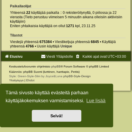
Paikallaolijat
Yhteensä
22
käyttäjää paikalla :: 0 rekisteröitynyttä, 0 piilossa ja 22
vierasta (Tieto perustuu viimeisen 5 minuutin aikana olleisiin aktiivisiin
käyttäjiin)
Eniten yhtaikaisia käyttäjiä on ollut
1271
kpl, 23.11.25
Tilastot
Viestejä yhteensä
675384
• Viestiketjuja yhteensä
6845
• Käyttäjiä
yhteensä
4766
• Uusin käyttäjä
Unique
Etusivu
Viesti Ylläpidolle
Kaikki ajat ovat
UTC+03:00
Keskustelufoorumin ohjelmisto
phpBB
® Forum Software © phpBB Limited
Käännös: phpBB Suomi (lurttinen, harritapio, Pettis)
Style: Green-Style-Slim by Joyce&Luna
phpBB-Style-Design
Yksityisyys
|
Ehdot
Tämä sivusto käyttää evästeitä parhaan
käyttäjäkokemuksen varmistamiseksi.
Lue lisää
Selvä!