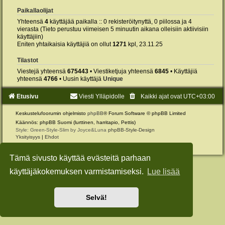
Paikallaolijat
Yhteensä
4
käyttäjää paikalla :: 0 rekisteröitynyttä, 0 piilossa ja 4
vierasta (Tieto perustuu viimeisen 5 minuutin aikana olleisiin aktiivisiin
käyttäjiin)
Eniten yhtaikaisia käyttäjiä on ollut
1271
kpl, 23.11.25
Tilastot
Viestejä yhteensä
675443
• Viestiketjuja yhteensä
6845
• Käyttäjiä
yhteensä
4766
• Uusin käyttäjä
Unique
Etusivu
Viesti Ylläpidolle
Kaikki ajat ovat
UTC+03:00
Keskustelufoorumin ohjelmisto
phpBB
® Forum Software © phpBB Limited
Käännös: phpBB Suomi (lurttinen, harritapio, Pettis)
Style: Green-Style-Slim by Joyce&Luna
phpBB-Style-Design
Yksityisyys
|
Ehdot
Tämä sivusto käyttää evästeitä parhaan
käyttäjäkokemuksen varmistamiseksi.
Lue lisää
Selvä!