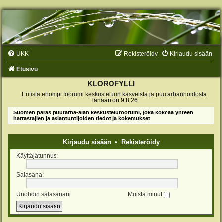
UKK
Rekisteröidy
Kirjaudu sisään
Etusivu
KLOROFYLLI
Entistä ehompi foorumi keskusteluun kasveista ja puutarhanhoidosta
Tänään on 9.8.26
Suomen paras puutarha-alan keskustelufoorumi, joka kokoaa yhteen
harrastajien ja asiantuntijoiden tiedot ja kokemukset
Kirjaudu sisään
•
Rekisteröidy
Käyttäjätunnus:
Salasana:
Unohdin salasanani
Muista minut