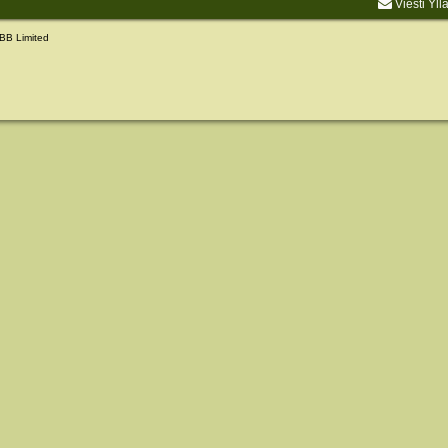
Viesti Yll
BB Limited