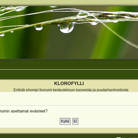
KLOROFYLLI
Entistä ehompi foorumi keskusteluun kasveista ja puutarhanhoidosta
rumin asettamat evästeet?