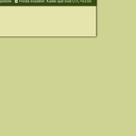
äpidolle
Poista evästeet
Kaikki ajat ovat
UTC+03:00