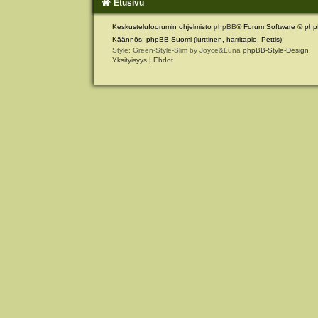
Etusivu
Keskustelufoorumin ohjelmisto
phpBB
® Forum Software © php
Käännös: phpBB Suomi (lurttinen, harritapio, Pettis)
Style: Green-Style-Slim by Joyce&Luna
phpBB-Style-Design
Yksityisyys
|
Ehdot