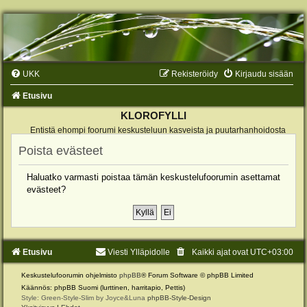
UKK
Rekisteröidy
Kirjaudu sisään
Etusivu
KLOROFYLLI
Entistä ehompi foorumi keskusteluun kasveista ja puutarhanhoidosta
Poista evästeet
Haluatko varmasti poistaa tämän keskustelufoorumin asettamat
evästeet?
Etusivu
Viesti Ylläpidolle
Kaikki ajat ovat
UTC+03:00
Keskustelufoorumin ohjelmisto
phpBB
® Forum Software © phpBB Limited
Käännös: phpBB Suomi (lurttinen, harritapio, Pettis)
Style: Green-Style-Slim by Joyce&Luna
phpBB-Style-Design