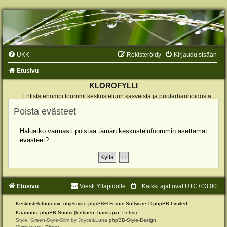
UKK
Rekisteröidy
Kirjaudu sisään
Etusivu
KLOROFYLLI
Entistä ehompi foorumi keskusteluun kasveista ja puutarhanhoidosta
Poista evästeet
Haluatko varmasti poistaa tämän keskustelufoorumin asettamat
evästeet?
Etusivu
Viesti Ylläpidolle
Kaikki ajat ovat
UTC+03:00
Keskustelufoorumin ohjelmisto
phpBB
® Forum Software © phpBB Limited
Käännös: phpBB Suomi (lurttinen, harritapio, Pettis)
Style: Green-Style-Slim by Joyce&Luna
phpBB-Style-Design