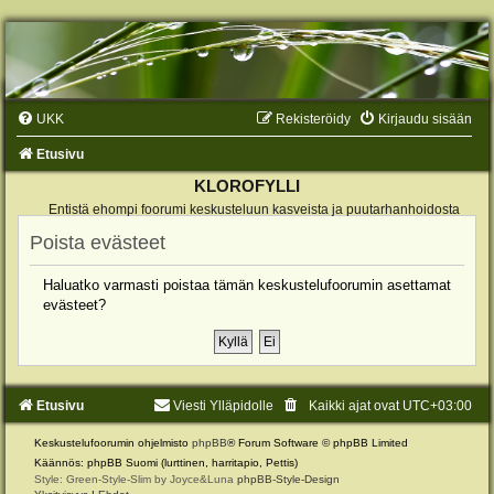
UKK
Rekisteröidy
Kirjaudu sisään
Etusivu
KLOROFYLLI
Entistä ehompi foorumi keskusteluun kasveista ja puutarhanhoidosta
Poista evästeet
Haluatko varmasti poistaa tämän keskustelufoorumin asettamat
evästeet?
Etusivu
Viesti Ylläpidolle
Kaikki ajat ovat
UTC+03:00
Keskustelufoorumin ohjelmisto
phpBB
® Forum Software © phpBB Limited
Käännös: phpBB Suomi (lurttinen, harritapio, Pettis)
Style: Green-Style-Slim by Joyce&Luna
phpBB-Style-Design