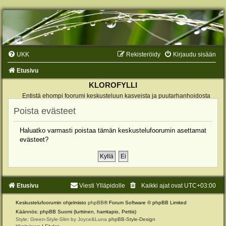
UKK
Rekisteröidy
Kirjaudu sisään
Etusivu
KLOROFYLLI
Entistä ehompi foorumi keskusteluun kasveista ja puutarhanhoidosta
Poista evästeet
Haluatko varmasti poistaa tämän keskustelufoorumin asettamat
evästeet?
Etusivu
Viesti Ylläpidolle
Kaikki ajat ovat
UTC+03:00
Keskustelufoorumin ohjelmisto
phpBB
® Forum Software © phpBB Limited
Käännös: phpBB Suomi (lurttinen, harritapio, Pettis)
Style: Green-Style-Slim by Joyce&Luna
phpBB-Style-Design