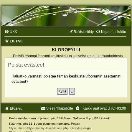
UKK
Rekisteröidy
Kirjaudu sisään
Etusivu
KLOROFYLLI
Entistä ehompi foorumi keskusteluun kasveista ja puutarhanhoidosta
Poista evästeet
Haluatko varmasti poistaa tämän keskustelufoorumin asettamat
evästeet?
Etusivu
Viesti Ylläpidolle
Kaikki ajat ovat
UTC+03:00
Keskustelufoorumin ohjelmisto
phpBB
® Forum Software © phpBB Limited
Käännös: phpBB Suomi (lurttinen, harritapio, Pettis)
Style: Green-Style-Slim by Joyce&Luna
phpBB-Style-Design