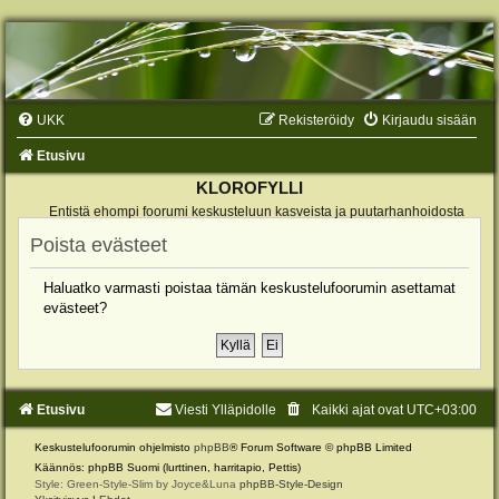
UKK
Rekisteröidy
Kirjaudu sisään
Etusivu
KLOROFYLLI
Entistä ehompi foorumi keskusteluun kasveista ja puutarhanhoidosta
Poista evästeet
Haluatko varmasti poistaa tämän keskustelufoorumin asettamat
evästeet?
Etusivu
Viesti Ylläpidolle
Kaikki ajat ovat
UTC+03:00
Keskustelufoorumin ohjelmisto
phpBB
® Forum Software © phpBB Limited
Käännös: phpBB Suomi (lurttinen, harritapio, Pettis)
Style: Green-Style-Slim by Joyce&Luna
phpBB-Style-Design