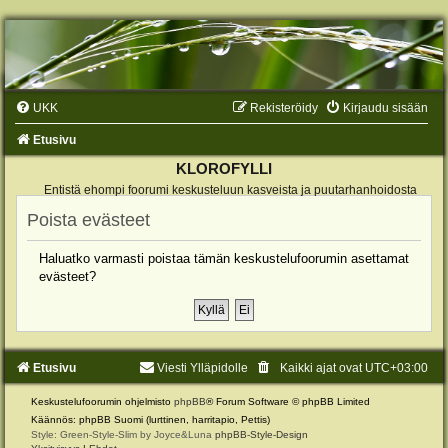
UKK
Rekisteröidy
Kirjaudu sisään
Etusivu
KLOROFYLLI
Entistä ehompi foorumi keskusteluun kasveista ja puutarhanhoidosta
Poista evästeet
Haluatko varmasti poistaa tämän keskustelufoorumin asettamat
evästeet?
Etusivu
Viesti Ylläpidolle
Kaikki ajat ovat
UTC+03:00
Keskustelufoorumin ohjelmisto
phpBB
® Forum Software © phpBB Limited
Käännös: phpBB Suomi (lurttinen, harritapio, Pettis)
Style: Green-Style-Slim by Joyce&Luna
phpBB-Style-Design