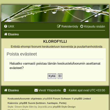
UKK
Rekisteröidy
Kirjaudu sisään
Etusivu
KLOROFYLLI
Entistä ehompi foorumi keskusteluun kasveista ja puutarhanhoidosta
Poista evästeet
Haluatko varmasti poistaa tämän keskustelufoorumin asettamat
evästeet?
Etusivu
Viesti Ylläpidolle
Kaikki ajat ovat
UTC+03:00
Keskustelufoorumin ohjelmisto
phpBB
® Forum Software © phpBB Limited
Käännös: phpBB Suomi (lurttinen, harritapio, Pettis)
Style: Green-Style-Slim by Joyce&Luna
phpBB-Style-Design