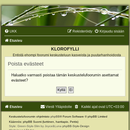
UKK
Rekisteröidy
Kirjaudu sisään
Etusivu
KLOROFYLLI
Entistä ehompi foorumi keskusteluun kasveista ja puutarhanhoidosta
Poista evästeet
Haluatko varmasti poistaa tämän keskustelufoorumin asettamat
evästeet?
Etusivu
Viesti Ylläpidolle
Kaikki ajat ovat
UTC+03:00
Keskustelufoorumin ohjelmisto
phpBB
® Forum Software © phpBB Limited
Käännös: phpBB Suomi (lurttinen, harritapio, Pettis)
Style: Green-Style-Slim by Joyce&Luna
phpBB-Style-Design