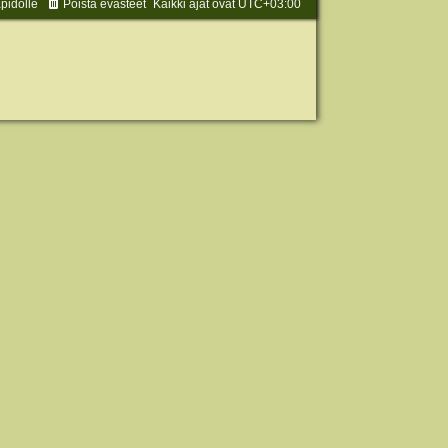
äpidolle
Poista evästeet
Kaikki ajat ovat
UTC+03:00