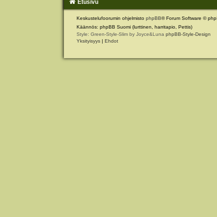
Etusivu
Keskustelufoorumin ohjelmisto
phpBB
® Forum Software © php
Käännös: phpBB Suomi (lurttinen, harritapio, Pettis)
Style: Green-Style-Slim by Joyce&Luna
phpBB-Style-Design
Yksityisyys
|
Ehdot