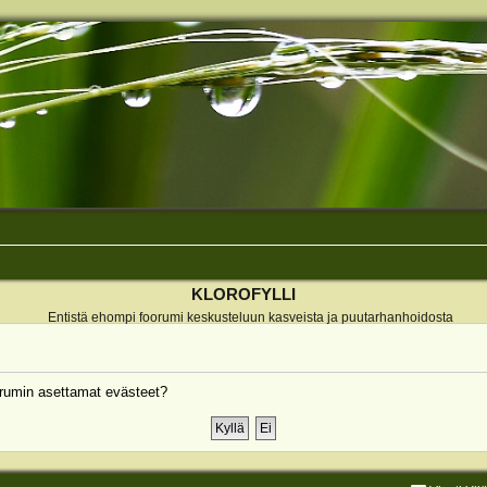
KLOROFYLLI
Entistä ehompi foorumi keskusteluun kasveista ja puutarhanhoidosta
rumin asettamat evästeet?