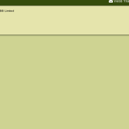
Viesti Yll
BB Limited