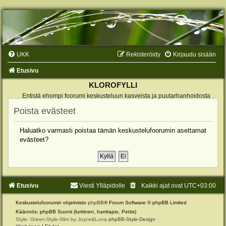
UKK
Rekisteröidy
Kirjaudu sisään
Etusivu
KLOROFYLLI
Entistä ehompi foorumi keskusteluun kasveista ja puutarhanhoidosta
Poista evästeet
Haluatko varmasti poistaa tämän keskustelufoorumin asettamat
evästeet?
Etusivu
Viesti Ylläpidolle
Kaikki ajat ovat
UTC+03:00
Keskustelufoorumin ohjelmisto
phpBB
® Forum Software © phpBB Limited
Käännös: phpBB Suomi (lurttinen, harritapio, Pettis)
Style: Green-Style-Slim by Joyce&Luna
phpBB-Style-Design