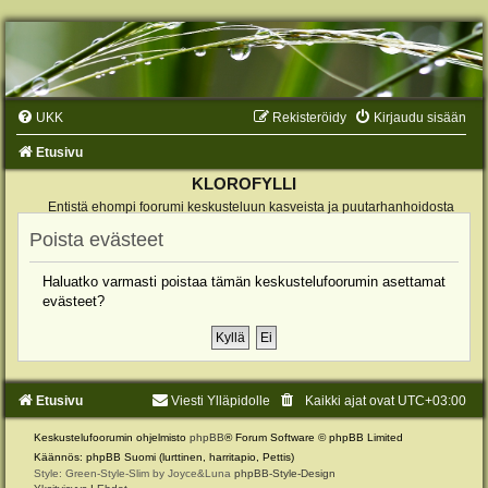
UKK
Rekisteröidy
Kirjaudu sisään
Etusivu
KLOROFYLLI
Entistä ehompi foorumi keskusteluun kasveista ja puutarhanhoidosta
Poista evästeet
Haluatko varmasti poistaa tämän keskustelufoorumin asettamat
evästeet?
Etusivu
Viesti Ylläpidolle
Kaikki ajat ovat
UTC+03:00
Keskustelufoorumin ohjelmisto
phpBB
® Forum Software © phpBB Limited
Käännös: phpBB Suomi (lurttinen, harritapio, Pettis)
Style: Green-Style-Slim by Joyce&Luna
phpBB-Style-Design