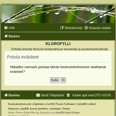
UKK
Rekisteröidy
Kirjaudu sisään
Etusivu
KLOROFYLLI
Entistä ehompi foorumi keskusteluun kasveista ja puutarhanhoidosta
Poista evästeet
Haluatko varmasti poistaa tämän keskustelufoorumin asettamat
evästeet?
Etusivu
Viesti Ylläpidolle
Kaikki ajat ovat
UTC+03:00
Keskustelufoorumin ohjelmisto
phpBB
® Forum Software © phpBB Limited
Käännös: phpBB Suomi (lurttinen, harritapio, Pettis)
Style: Green-Style-Slim by Joyce&Luna
phpBB-Style-Design