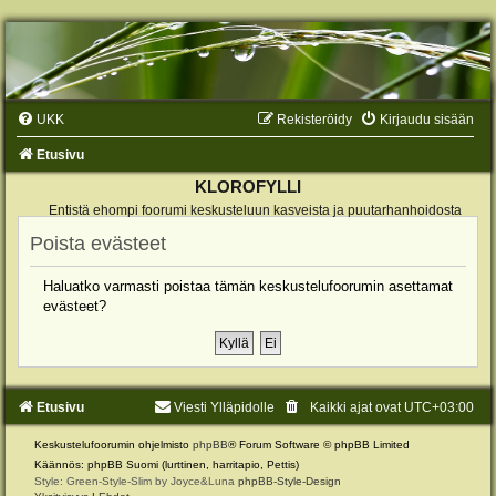
UKK
Rekisteröidy
Kirjaudu sisään
Etusivu
KLOROFYLLI
Entistä ehompi foorumi keskusteluun kasveista ja puutarhanhoidosta
Poista evästeet
Haluatko varmasti poistaa tämän keskustelufoorumin asettamat
evästeet?
Etusivu
Viesti Ylläpidolle
Kaikki ajat ovat
UTC+03:00
Keskustelufoorumin ohjelmisto
phpBB
® Forum Software © phpBB Limited
Käännös: phpBB Suomi (lurttinen, harritapio, Pettis)
Style: Green-Style-Slim by Joyce&Luna
phpBB-Style-Design