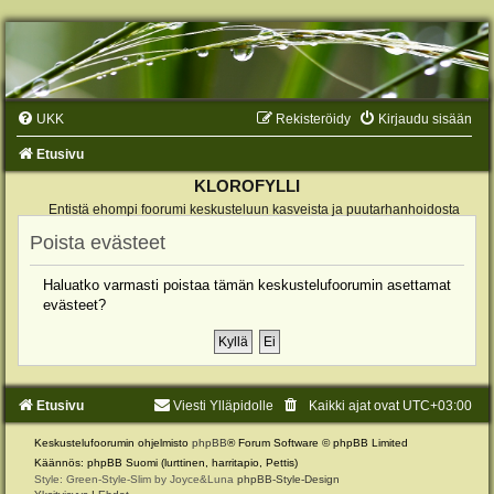
UKK
Rekisteröidy
Kirjaudu sisään
Etusivu
KLOROFYLLI
Entistä ehompi foorumi keskusteluun kasveista ja puutarhanhoidosta
Poista evästeet
Haluatko varmasti poistaa tämän keskustelufoorumin asettamat
evästeet?
Etusivu
Viesti Ylläpidolle
Kaikki ajat ovat
UTC+03:00
Keskustelufoorumin ohjelmisto
phpBB
® Forum Software © phpBB Limited
Käännös: phpBB Suomi (lurttinen, harritapio, Pettis)
Style: Green-Style-Slim by Joyce&Luna
phpBB-Style-Design