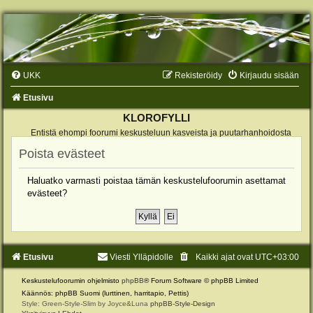
UKK
Rekisteröidy
Kirjaudu sisään
Etusivu
KLOROFYLLI
Entistä ehompi foorumi keskusteluun kasveista ja puutarhanhoidosta
Poista evästeet
Haluatko varmasti poistaa tämän keskustelufoorumin asettamat
evästeet?
Etusivu
Viesti Ylläpidolle
Kaikki ajat ovat
UTC+03:00
Keskustelufoorumin ohjelmisto
phpBB
® Forum Software © phpBB Limited
Käännös: phpBB Suomi (lurttinen, harritapio, Pettis)
Style: Green-Style-Slim by Joyce&Luna
phpBB-Style-Design