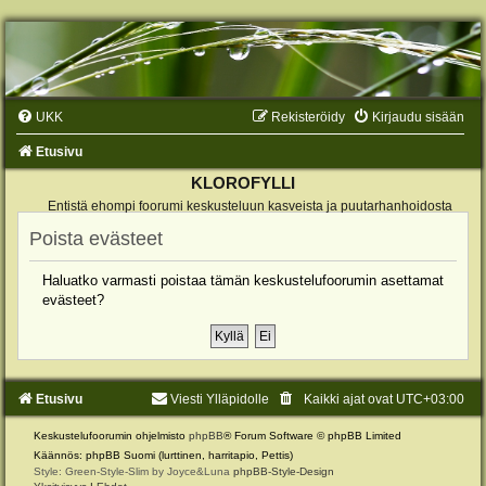
UKK
Rekisteröidy
Kirjaudu sisään
Etusivu
KLOROFYLLI
Entistä ehompi foorumi keskusteluun kasveista ja puutarhanhoidosta
Poista evästeet
Haluatko varmasti poistaa tämän keskustelufoorumin asettamat
evästeet?
Etusivu
Viesti Ylläpidolle
Kaikki ajat ovat
UTC+03:00
Keskustelufoorumin ohjelmisto
phpBB
® Forum Software © phpBB Limited
Käännös: phpBB Suomi (lurttinen, harritapio, Pettis)
Style: Green-Style-Slim by Joyce&Luna
phpBB-Style-Design