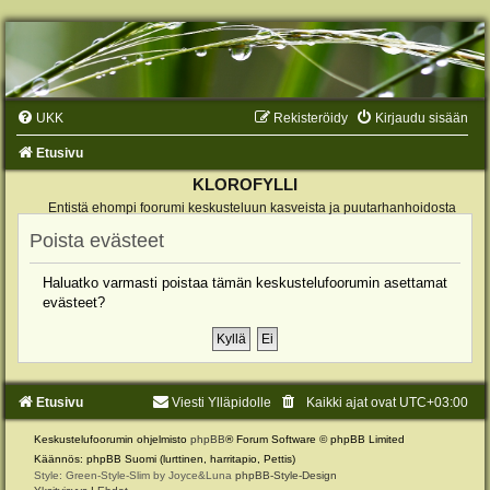
UKK
Rekisteröidy
Kirjaudu sisään
Etusivu
KLOROFYLLI
Entistä ehompi foorumi keskusteluun kasveista ja puutarhanhoidosta
Poista evästeet
Haluatko varmasti poistaa tämän keskustelufoorumin asettamat
evästeet?
Etusivu
Viesti Ylläpidolle
Kaikki ajat ovat
UTC+03:00
Keskustelufoorumin ohjelmisto
phpBB
® Forum Software © phpBB Limited
Käännös: phpBB Suomi (lurttinen, harritapio, Pettis)
Style: Green-Style-Slim by Joyce&Luna
phpBB-Style-Design