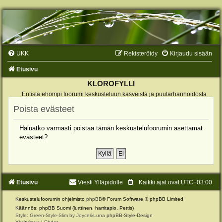
UKK
Rekisteröidy
Kirjaudu sisään
Etusivu
KLOROFYLLI
Entistä ehompi foorumi keskusteluun kasveista ja puutarhanhoidosta
Poista evästeet
Haluatko varmasti poistaa tämän keskustelufoorumin asettamat
evästeet?
Etusivu
Viesti Ylläpidolle
Kaikki ajat ovat
UTC+03:00
Keskustelufoorumin ohjelmisto
phpBB
® Forum Software © phpBB Limited
Käännös: phpBB Suomi (lurttinen, harritapio, Pettis)
Style: Green-Style-Slim by Joyce&Luna
phpBB-Style-Design