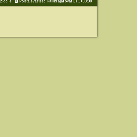
äpidolle
Poista evästeet
Kaikki ajat ovat
UTC+03:00