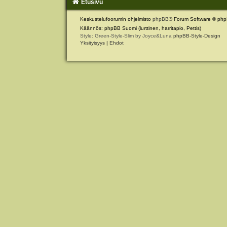
Etusivu
Keskustelufoorumin ohjelmisto
phpBB
® Forum Software © php
Käännös: phpBB Suomi (lurttinen, harritapio, Pettis)
Style: Green-Style-Slim by Joyce&Luna
phpBB-Style-Design
Yksityisyys
|
Ehdot