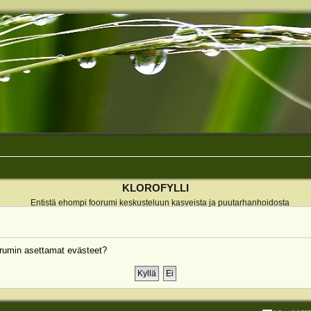
KLOROFYLLI
Entistä ehompi foorumi keskusteluun kasveista ja puutarhanhoidosta
rumin asettamat evästeet?