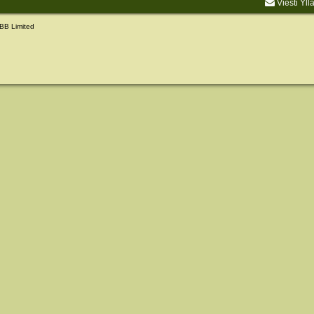
Viesti Yll
BB Limited