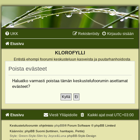
UKK
Rekisteröidy
Kirjaudu sisään
Etusivu
KLOROFYLLI
Entistä ehompi foorumi keskusteluun kasveista ja puutarhanhoidosta
Poista evästeet
Haluatko varmasti poistaa tämän keskustelufoorumin asettamat
evästeet?
Etusivu
Viesti Ylläpidolle
Kaikki ajat ovat
UTC+03:00
Keskustelufoorumin ohjelmisto
phpBB
® Forum Software © phpBB Limited
Käännös: phpBB Suomi (lurttinen, harritapio, Pettis)
Style: Green-Style-Slim by Joyce&Luna
phpBB-Style-Design