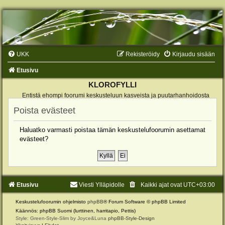
UKK
Rekisteröidy
Kirjaudu sisään
Etusivu
KLOROFYLLI
Entistä ehompi foorumi keskusteluun kasveista ja puutarhanhoidosta
Poista evästeet
Haluatko varmasti poistaa tämän keskustelufoorumin asettamat
evästeet?
Etusivu
Viesti Ylläpidolle
Kaikki ajat ovat
UTC+03:00
Keskustelufoorumin ohjelmisto
phpBB
® Forum Software © phpBB Limited
Käännös: phpBB Suomi (lurttinen, harritapio, Pettis)
Style: Green-Style-Slim by Joyce&Luna
phpBB-Style-Design