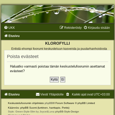
UKK
Rekisteröidy
Kirjaudu sisään
Etusivu
KLOROFYLLI
Entistä ehompi foorumi keskusteluun kasveista ja puutarhanhoidosta
Poista evästeet
Haluatko varmasti poistaa tämän keskustelufoorumin asettamat
evästeet?
Etusivu
Viesti Ylläpidolle
Kaikki ajat ovat
UTC+03:00
Keskustelufoorumin ohjelmisto
phpBB
® Forum Software © phpBB Limited
Käännös: phpBB Suomi (lurttinen, harritapio, Pettis)
Style: Green-Style-Slim by Joyce&Luna
phpBB-Style-Design