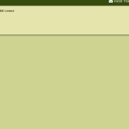
Viesti Yll
BB Limited