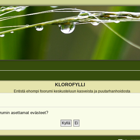
KLOROFYLLI
Entistä ehompi foorumi keskusteluun kasveista ja puutarhanhoidosta
rumin asettamat evästeet?