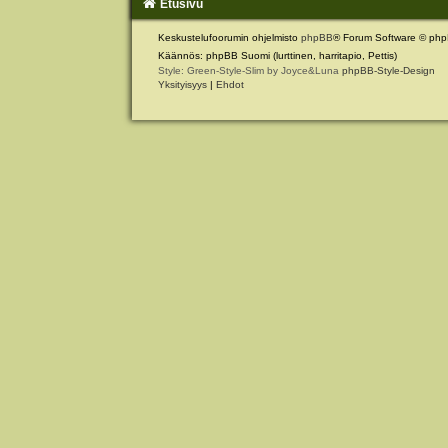
Etusivu
Keskustelufoorumin ohjelmisto
phpBB
® Forum Software © php
Käännös: phpBB Suomi (lurttinen, harritapio, Pettis)
Style: Green-Style-Slim by Joyce&Luna
phpBB-Style-Design
Yksityisyys
|
Ehdot