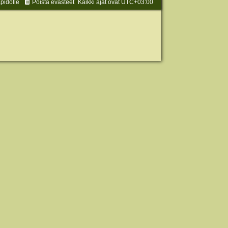
äpidolle
Poista evästeet
Kaikki ajat ovat
UTC+03:00