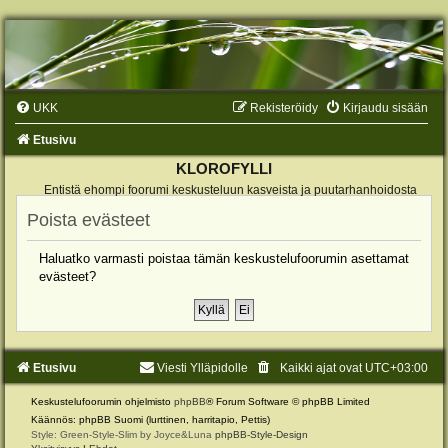
UKK
Rekisteröidy
Kirjaudu sisään
Etusivu
KLOROFYLLI
Entistä ehompi foorumi keskusteluun kasveista ja puutarhanhoidosta
Poista evästeet
Haluatko varmasti poistaa tämän keskustelufoorumin asettamat
evästeet?
Etusivu
Viesti Ylläpidolle
Kaikki ajat ovat
UTC+03:00
Keskustelufoorumin ohjelmisto
phpBB
® Forum Software © phpBB Limited
Käännös: phpBB Suomi (lurttinen, harritapio, Pettis)
Style: Green-Style-Slim by Joyce&Luna
phpBB-Style-Design