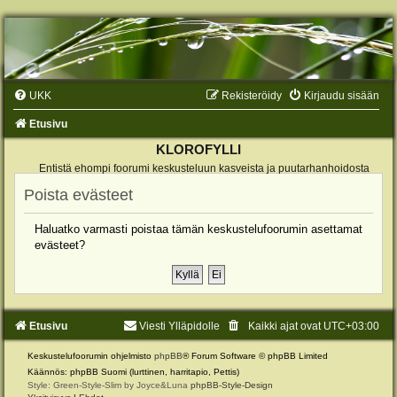
UKK
Rekisteröidy
Kirjaudu sisään
Etusivu
KLOROFYLLI
Entistä ehompi foorumi keskusteluun kasveista ja puutarhanhoidosta
Poista evästeet
Haluatko varmasti poistaa tämän keskustelufoorumin asettamat
evästeet?
Etusivu
Viesti Ylläpidolle
Kaikki ajat ovat
UTC+03:00
Keskustelufoorumin ohjelmisto
phpBB
® Forum Software © phpBB Limited
Käännös: phpBB Suomi (lurttinen, harritapio, Pettis)
Style: Green-Style-Slim by Joyce&Luna
phpBB-Style-Design