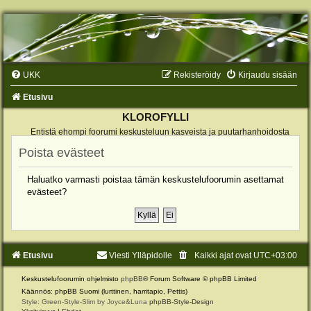
UKK
Rekisteröidy
Kirjaudu sisään
Etusivu
KLOROFYLLI
Entistä ehompi foorumi keskusteluun kasveista ja puutarhanhoidosta
Poista evästeet
Haluatko varmasti poistaa tämän keskustelufoorumin asettamat
evästeet?
Etusivu
Viesti Ylläpidolle
Kaikki ajat ovat
UTC+03:00
Keskustelufoorumin ohjelmisto
phpBB
® Forum Software © phpBB Limited
Käännös: phpBB Suomi (lurttinen, harritapio, Pettis)
Style: Green-Style-Slim by Joyce&Luna
phpBB-Style-Design