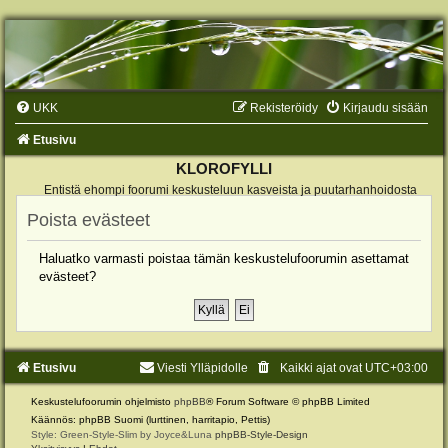
UKK
Rekisteröidy
Kirjaudu sisään
Etusivu
KLOROFYLLI
Entistä ehompi foorumi keskusteluun kasveista ja puutarhanhoidosta
Poista evästeet
Haluatko varmasti poistaa tämän keskustelufoorumin asettamat
evästeet?
Etusivu
Viesti Ylläpidolle
Kaikki ajat ovat
UTC+03:00
Keskustelufoorumin ohjelmisto
phpBB
® Forum Software © phpBB Limited
Käännös: phpBB Suomi (lurttinen, harritapio, Pettis)
Style: Green-Style-Slim by Joyce&Luna
phpBB-Style-Design