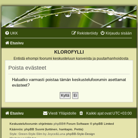
UKK
Rekisteröidy
Kirjaudu sisään
Etusivu
KLOROFYLLI
Entistä ehompi foorumi keskusteluun kasveista ja puutarhanhoidosta
Poista evästeet
Haluatko varmasti poistaa tämän keskustelufoorumin asettamat
evästeet?
Etusivu
Viesti Ylläpidolle
Kaikki ajat ovat
UTC+03:00
Keskustelufoorumin ohjelmisto
phpBB
® Forum Software © phpBB Limited
Käännös: phpBB Suomi (lurttinen, harritapio, Pettis)
Style: Green-Style-Slim by Joyce&Luna
phpBB-Style-Design